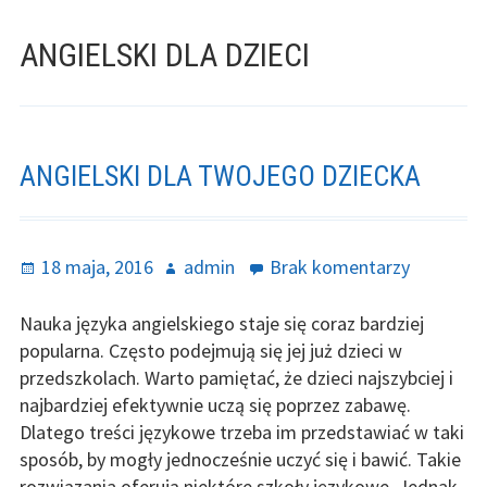
ANGIELSKI DLA DZIECI
ANGIELSKI DLA TWOJEGO DZIECKA
Opublikowano
Autor
do
18 maja, 2016
admin
Brak komentarzy
Angielski
dla
Nauka języka angielskiego staje się coraz bardziej
Twojego
popularna. Często podejmują się jej już dzieci w
dziecka
przedszkolach. Warto pamiętać, że dzieci najszybciej i
najbardziej efektywnie uczą się poprzez zabawę.
Dlatego treści językowe trzeba im przedstawiać w taki
sposób, by mogły jednocześnie uczyć się i bawić. Takie
rozwiązania oferują niektóre szkoły językowe. Jednak